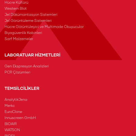
Hücre Kültürü
Western Blot
Jel Dökümantasyon Sistemleri
Jel Görüntüleme Sistemleri
Hücre Görüntüleyici ve Multimode Okuyucular
Biyogüvenlik Kabinleri
Sarf Malzemeler
LABORATUAR HİZMETLERİ
Gen Ekspresyon Analizleri
PCR Çözümleri
TEMSİLCİLİKLER
AnalytikJena
Merkc
EuroClone
Innuscreen GmbH
BIOAIR
WATSON