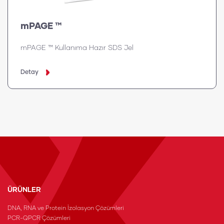
mPAGE ™
mPAGE ™ Kullanıma Hazır SDS Jel
Detay
ÜRÜNLER
DNA, RNA ve Protein İzolasyon Çözümleri
PCR-QPCR Çözümleri